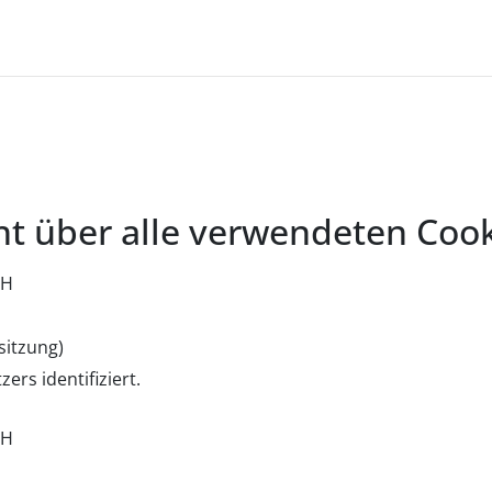
cht über alle verwendeten Cook
bH
sitzung)
ers identifiziert.
bH